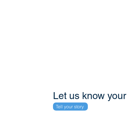
Fokkerweg 26, Salina
Willemstad
KVK 128745
Teléfono
+59995100268
+59995158869
+31648514380
Let us know your
Tell your story