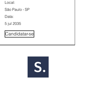
Local:
São Paulo - SP
Data:
5 jul 2035
Candidatar-se
Pregúntenos
Sobre